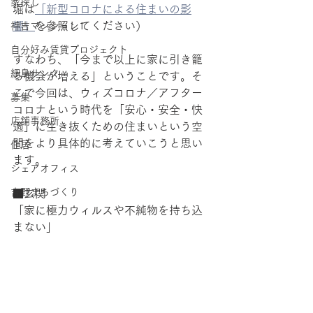
家探し
堀は
「新型コロナによる住まいの影
響」
を参照してください）
神吉マンション1
自分好み賃貸プロジェクト
すなわち、「今まで以上に家に引き籠
網島サンク
る機会が増える」ということです。そ
こで今回は、ウィズコロナ／アフター
募集
コロナという時代を「安心・安全・快
店舗事務所
適」に生き抜くための住まいという空
間をより具体的に考えていこうと思い
住居
ます。
シェアオフィス
吉野まちづくり
■玄関
「家に極力ウィルスや不純物を持ち込
まない」