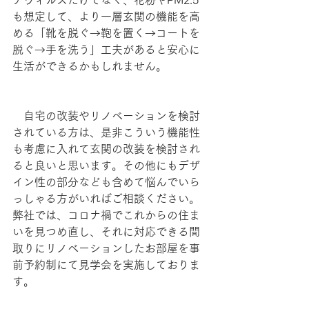
ナウィルスだけでなく、花粉やPM2.5
も想定して、より一層玄関の機能を高
める「靴を脱ぐ→鞄を置く→コートを
脱ぐ→手を洗う」工夫があると安心に
生活ができるかもしれません。
　自宅の改装やリノベーションを検討
されている方は、是非こういう機能性
も考慮に入れて玄関の改装を検討され
ると良いと思います。その他にもデザ
イン性の部分なども含めて悩んでいら
っしゃる方がいればご相談ください。
弊社では、コロナ禍でこれからの住ま
いを見つめ直し、それに対応できる間
取りにリノベーションしたお部屋を事
前予約制にて見学会を実施しておりま
す。