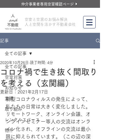
仲介事業者専用空室確認ページ
​空室と空家のお悩み解決
人と空間を活かす不動産会社
記事
全ての記事
2020年10月26日
読了時間: 4分
全ての記事
コロナ禍で生き抜く間取り
空室対策
を考える（玄関編）
お知らせ
更新日：
2021年2月17日
実績
新型コロナウィルスの発生によって、
私たちの日常は大きく変化しました。
取り組み
リモートワーク、オンライン会議、オ
レンタルスペース
ンラインセミナー等人の交流はオンラ
イン化され、オフラインの交流は最小
物件
限に抑えられています。（この辺の深