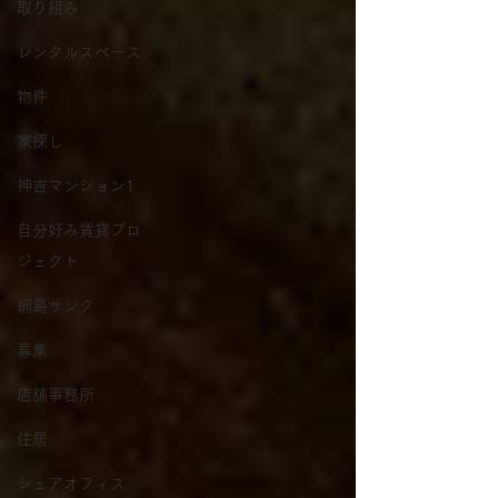
取り組み
レンタルスペース
物件
家探し
神吉マンション1
自分好み賃貸プロ
ジェクト
網島サンク
募集
店舗事務所
住居
シェアオフィス