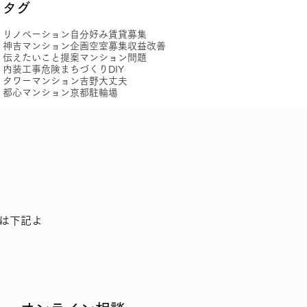
​タグ
リノベーション
自分好み賃貸
募集
神吉マンション
企画
空室募集
収益改善
伝えたいこと
提案
マンション問題
内装工事
危険
まちづくり
DIY
タワーマンション
吉野
大丈夫
都心マンション
京都
駐輪場
は下記よ