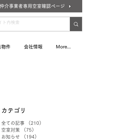
仲介事業者専用空室確認ページ
集物件
会社情報
More...
​カテゴリ
全ての記事
（210）
210件の記事
空室対策
（75）
75件の記事
お知らせ
（194）
194件の記事