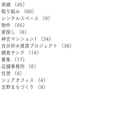
実績
（45）
45件の記事
取り組み
（60）
60件の記事
レンタルスペース
（9）
9件の記事
物件
（55）
55件の記事
家探し
（8）
8件の記事
神吉マンション1
（34）
34件の記事
自分好み賃貸プロジェクト
（38）
38件の記事
網島サンク
（14）
14件の記事
募集
（17）
17件の記事
店舗事務所
（6）
6件の記事
住居
（8）
8件の記事
シェアオフィス
（4）
4件の記事
吉野まちづくり
（8）
8件の記事