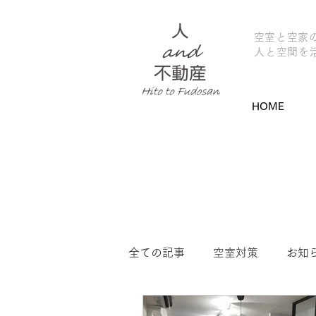
​空室と空家
人と空間を
HOME
全ての記事
空室対策
お知
レンタルスペース
物件