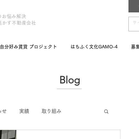
のお悩み解決
活かす不動産会社
自分好み賃貸 プロジェクト
はちふく文化GAMO-4
募
Blog
らせ
実績
取り組み
家探し
神吉マンション1