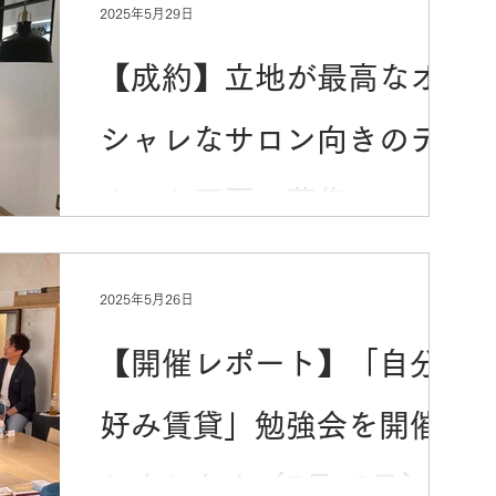
2025年5月29日
【成約】立地が最高なオ
網島サンク
募集
店舗事務所
シャレなサロン向きのテ
吉野まちづくり
ナント区画の募集
2025年5月26日
【開催レポート】「自分
好み賃貸」勉強会を開催
しました！（5月18日）