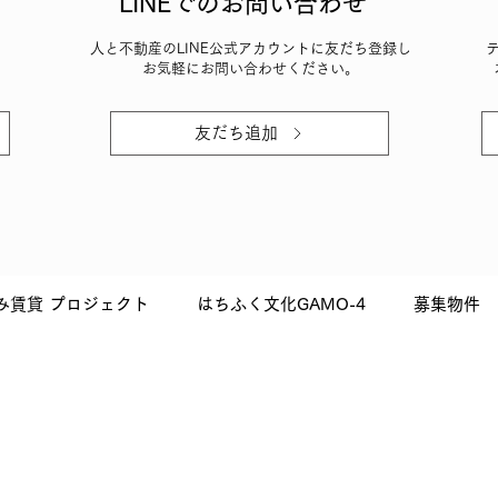
LINEでのお問い合わせ
人と不動産のLINE公式アカウントに友だち登録し
お気軽に
お問い合わせください。
友だち追加
み賃貸 プロジェクト
はちふく文化GAMO-4
募集物件
社 人と不動産
天王寺区上本町3丁目5-20
Uemachi Sanc
6-7653-5991 FAX:06-4304-5506