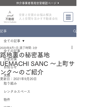
仲介事業者専用空室確認ページ
​空室と空家のお悩み解決
人と空間を活かす不動産会社
記事
全ての記事
2020年8月1日
読了時間: 3分
全ての記事
路地裏の秘密基地
空室対策
UEMACHI SANC ～上町サ
お知らせ
ンク～のご紹介
実績
更新日：
2021年9月20日
取り組み
レンタルスペース
物件