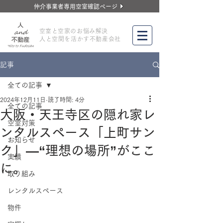
仲介事業者専用空室確認ページ
​空室と空家のお悩み解決
人と空間を活かす不動産会社
記事
全ての記事
2024年12月11日
読了時間: 4分
全ての記事
大阪・天王寺区の隠れ家レ
空室対策
ンタルスペース「上町サン
お知らせ
ク」―“理想の場所”がここ
実績
に。
取り組み
レンタルスペース
物件