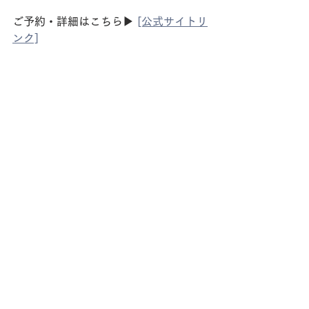
ご予約・詳細はこちら▶︎ 
[公式サイトリ
ンク]
#上町サンク
#レンタルスペー
ス大阪
#撮影スタジオ
#商品撮
影
#映像制作
#マルシェイベン
ト
#天井高い空間
#おしゃれ空
間
#インダストリアルデザイ
ン
#セミナー会場
#ロケ地大阪
#撮影ロケーション
#クリエイ
ター向け
#イベント開催
#大阪
撮影スポット
#天王寺おすす
め
#フォトジェニック
#動画撮
影スタジオ
#貸切スペース
#ポ
ップアップストア