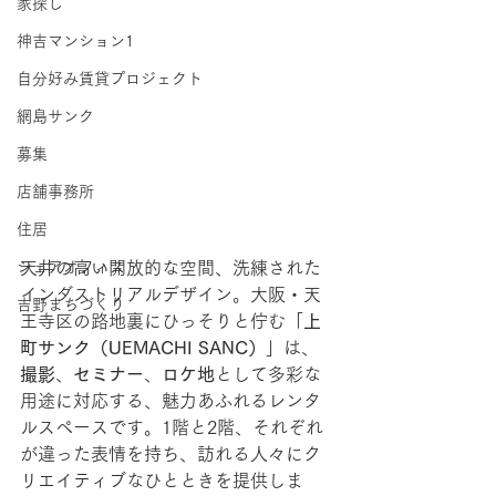
家探し
神吉マンション1
自分好み賃貸プロジェクト
網島サンク
募集
店舗事務所
住居
シェアオフィス
天井の高い開放的な空間、洗練された
インダストリアルデザイン。大阪・天
吉野まちづくり
王寺区の路地裏にひっそりと佇む「
上
町サンク（UEMACHI SANC）
」は、
撮影
、
セミナー
、
ロケ地
として多彩な
用途に対応する、魅力あふれるレンタ
ルスペースです。1階と2階、それぞれ
が違った表情を持ち、訪れる人々にク
リエイティブなひとときを提供しま