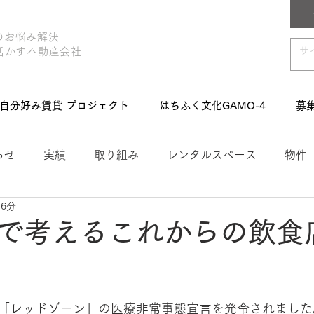
のお悩み解決
活かす不動産会社
自分好み賃貸 プロジェクト
はちふく文化GAMO-4
募
らせ
実績
取り組み
レンタルスペース
物件
 6分
賃貸プロジェクト
網島サンク
募集
店舗事務所
で考えるこれからの飲食
づくり
「レッドゾーン」の医療非常事態宣言を発令されました