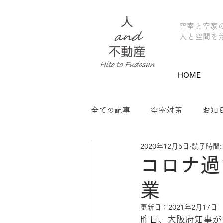
​空室と空家
人と空間を
HOME
全ての記事
空室対策
お知
2020年12月5日
読了時間:
神吉マンション1
自分好み
コロナ過
業
シェアオフィス
吉野まち
更新日：
2021年2月17日
昨日、大阪府知事が