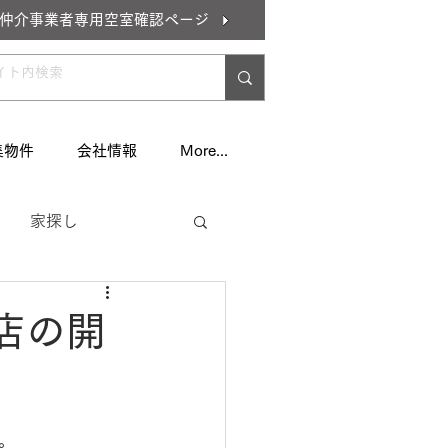
仲介事業者専用空室確認ページ
集物件
会社情報
More...
家探し
住居
店の開
。