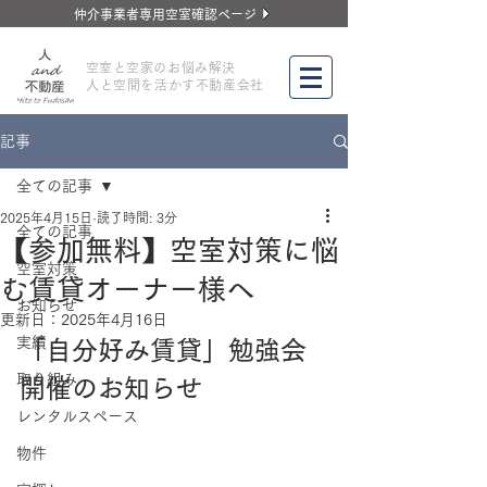
仲介事業者専用空室確認ページ
​空室と空家のお悩み解決
人と空間を活かす不動産会社
記事
全ての記事
2025年4月15日
読了時間: 3分
全ての記事
【参加無料】空室対策に悩
空室対策
む賃貸オーナー様へ
お知らせ
更新日：
2025年4月16日
実績
「自分好み賃貸」勉強会 
取り組み
開催のお知らせ
レンタルスペース
物件