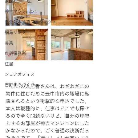
家探し
神吉マンション1
自分好み賃貸プロジェクト
網島サンク
募集
店舗事務所
住居
シェアオフィス
吉野まちづくり
　ここの入居者さんは、わざわざこの
物件に住むために豊中市内の職場に転
職されるという衝撃的な申込でした。
本人は職種的に、仕事はどこでも探せ
るので全く問題ないけど、自分の理想
とするお部屋が神吉マンションにした
かなかったので、ごく普通の決断だっ
たそうです。「凄い」としか言いよう