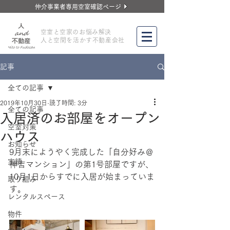
仲介事業者専用空室確認ページ
​空室と空家のお悩み解決
人と空間を活かす不動産会社
記事
全ての記事
2019年10月30日
読了時間: 3分
全ての記事
入居済のお部屋をオープン
空室対策
ハウス
お知らせ
9月末にようやく完成した「自分好み＠
実績
神吉マンション」の第1号部屋ですが、
10月1日からすでに入居が始まっていま
取り組み
す。
レンタルスペース
物件