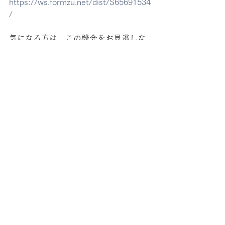
https://ws.formzu.net/dist/S65691534
/
気になる方は、この機会をお見逃しな
く！！
※なお個人宅の公開につき、入居の意
思や検討する予定の無い方はご遠慮願
います。
すべて表示
関連記事