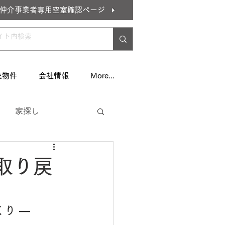
仲介事業者専用空室確認ページ
集物件
会社情報
More...
家探し
住居
取り戻
り ―