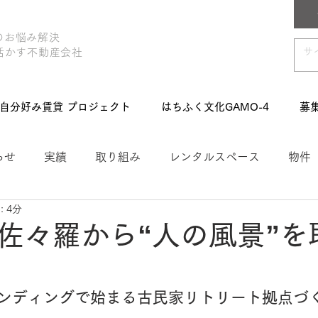
のお悩み解決
活かす不動産会社
自分好み賃貸 プロジェクト
はちふく文化GAMO-4
募
らせ
実績
取り組み
レンタルスペース
物件
 4分
賃貸プロジェクト
網島サンク
募集
店舗事務所
佐々羅から“人の風景”を
づくり
ァンディングで始まる古民家リトリート拠点づく