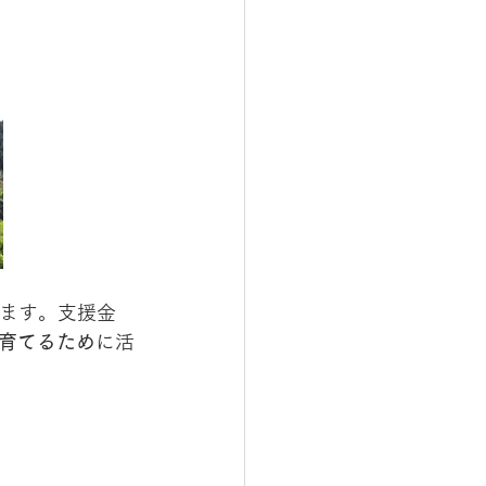
います。支援金
育てるため
に活