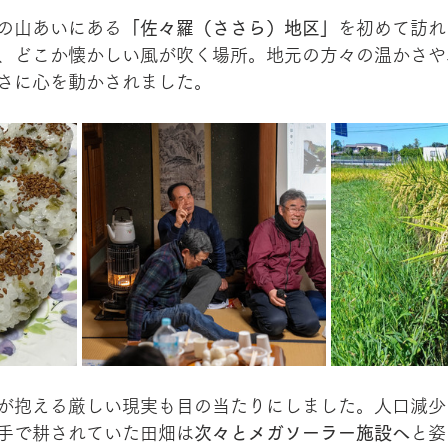
の山あいにある
「佐々羅（ささら）地区」
を初めて訪れ
、どこか懐かしい風が吹く場所。地元の方々の温かさや
さに心を動かされました。
が抱える厳しい現実も目の当たりにしました。人口減少
手で耕されていた田畑は
次々とメガソーラー施設へ
と姿