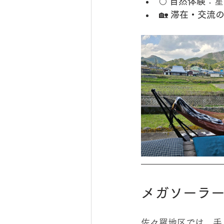
🌕 
自然体験
：星
🏡 
滞在・交流
メガソーラー
佐々羅地区では、手