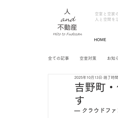
​空室と空家
人と空間を
HOME
全ての記事
空室対策
お知
2025年10月13日
読了時間:
神吉マンション1
自分好み
吉野町・
す
シェアオフィス
吉野まち
― クラウドフ