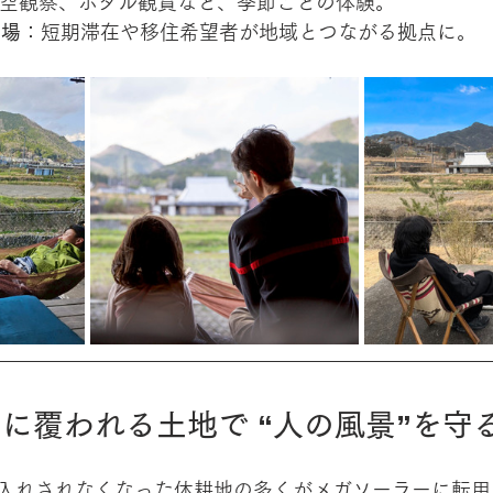
空観察、ホタル観賞など、季節ごとの体験。
の場
：短期滞在や移住希望者が地域とつながる拠点に。
に覆われる土地で “人の風景”を守
入れされなくなった休耕地の多くがメガソーラーに転用