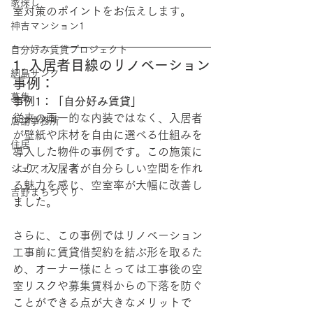
家探し
室対策のポイントをお伝えします。
神吉マンション1
自分好み賃貸プロジェクト
1. 入居者目線のリノベーション
網島サンク
事例：
募集
事例1：「自分好み賃貸」
従来の画一的な内装ではなく、入居者
店舗事務所
が壁紙や床材を自由に選べる仕組みを
住居
導入した物件の事例です。この施策に
より、入居者が自分らしい空間を作れ
シェアオフィス
る魅力を感じ、空室率が大幅に改善し
吉野まちづくり
ました。
さらに、この事例ではリノベーション
工事前に賃貸借契約を結ぶ形を取るた
め、オーナー様にとっては工事後の空
室リスクや募集賃料からの下落を防ぐ
ことができる点が大きなメリットで