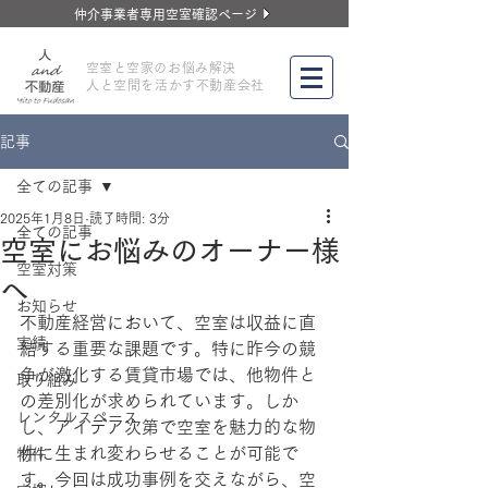
仲介事業者専用空室確認ページ
​空室と空家のお悩み解決
人と空間を活かす不動産会社
記事
全ての記事
2025年1月8日
読了時間: 3分
全ての記事
空室にお悩みのオーナー様
空室対策
へ
お知らせ
不動産経営において、空室は収益に直
実績
結する重要な課題です。特に昨今の競
争が激化する賃貸市場では、他物件と
取り組み
の差別化が求められています。しか
レンタルスペース
し、アイデア次第で空室を魅力的な物
件に生まれ変わらせることが可能で
物件
す。今回は成功事例を交えながら、空