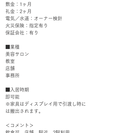
敷金：1ヶ月
礼金：2ヶ月
電気／水道：オーナー検針
火災保険：指定有り
保証会社：有り
■業種
美容サロン
教室
店舗
事務所
■入居時期
即可能
※家具はディスプレイ用で引渡し時に
は搬出されます。
＜コメント＞
飲食可　店舗　駅近　2駅利用