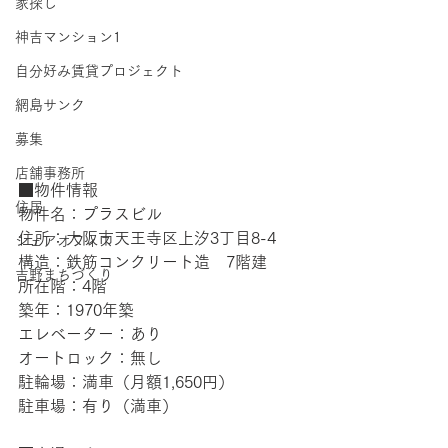
家探し
神吉マンション1
自分好み賃貸プロジェクト
網島サンク
募集
店舗事務所
■物件情報
住居
物件名：プラスビル
住所：大阪市天王寺区上汐3丁目8-4
シェアオフィス
構造：鉄筋コンクリート造　7階建
吉野まちづくり
所在階：4階
築年：1970年築
エレベーター：あり
オートロック：無し
駐輪場：満車（月額1,650円）
駐車場：有り（満車）