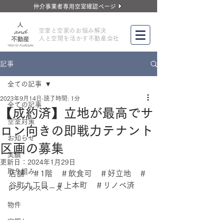
仲介事業者専用空室確認ページ
​空室と空家のお悩み解決
人と空間を活かす不動産会社
記事
全ての記事
2023年9月14日
読了時間: 1分
全ての記事
【成約済】立地が最高でサ
空室対策
ロン向きの即戦力テナント
お知らせ
区画の募集
実績
更新日：
2024年1月29日
取り組み
店舗　＃1階　＃飲食可　＃好立地　＃
谷町九丁目　＃上本町　＃リノベ済
レンタルスペース
物件