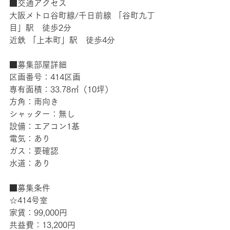
■交通アクセス
大阪メトロ谷町線/千日前線 「谷町九丁
目」駅　徒歩2分
近鉄 「上本町」駅　徒歩4分
■募集部屋詳細
区画番号：414区画
専有面積：33.78㎡（10坪）
方角：南向き
シャッター：無し
設備：エアコン1基
電気：あり
ガス：要確認
水道：あり
■募集条件
☆414号室
家賃：99,000円
共益費：13,200円