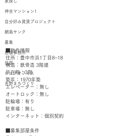
家探し
神吉マンション1
自分好み賃貸プロジェクト
網島サンク
募集
■物件情報
店舗事務所
住所：豊中市浜1丁目8−18
住居
構造：鉄骨造 3階建
所在階：3階
シェアオフィス
築年：1970年築
吉野まちづくり
エレベーター：無し
オートロック：無し
駐輪場：有り
駐車場：無し
インターネット：個別契約
■募集部屋条件