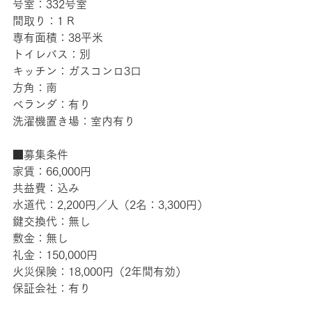
号室：332号室
間取り：1 R
専有面積：38平米
トイレバス：別
キッチン：ガスコンロ3口
方角：南
ベランダ：有り
洗濯機置き場：室内有り
■募集条件
家賃：66,000円
共益費：込み
水道代：2,200円／人（2名：3,300円）
鍵交換代：無し
敷金：無し
礼金：150,000円
火災保険：18,000円（2年間有効）
保証会社：有り