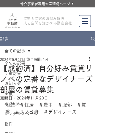
仲介事業者専用空室確認ページ
​空室と空家のお悩み解決
人と空間を活かす不動産会社
記事
全ての記事
2024年5月27日
読了時間: 1分
全ての記事
【成約済】自分好み賃貸リ
空室対策
ノベの定番なデザイナーズ
お知らせ
部屋の賃貸募集
実績
更新日：
2024年11月20日
取り組み
用途：＃住居　＃豊中　＃服部　＃賃
貸　＃リノベ済　＃デザイナーズ
レンタルスペース
物件