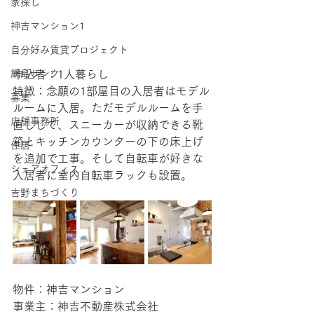
家探し
神吉マンション1
自分好み賃貸プロジェクト
申込者：1人暮らし
網島サンク
特徴：念願の1部屋目の入居者はモデル
募集
ルームに入居。ただモデルルームを手
店舗事務所
直しして、スニーカーが収納できる靴
箱とキッチンカウンターの下の床上げ
住居
を追加で工事。そして自転車が好きな
シェアオフィス
入居者に室内自転車ラックも設置。
吉野まちづくり
物件：神吉マンション
事業主：神吉不動産株式会社