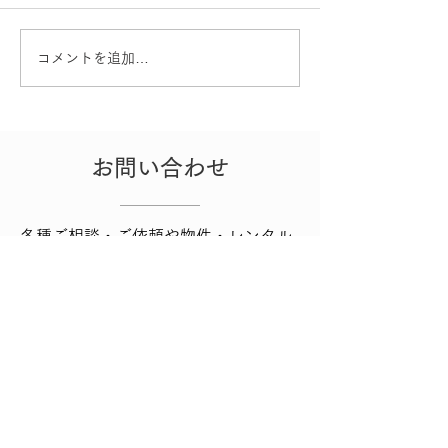
コメントを追加…
自分好み賃貸プロジェク
自分好み賃貸プ
ト No.003
ト No.002
お問い合わせ
各種ご相談・ご依頼や物件・レンタル
スペースについての​お問い合わせは下
記よりお願いします。
お問い合わせフォーム
お問い合わせ​内容を確認次第、
ご返信いたします。