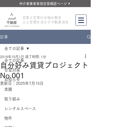
仲介事業者専用空室確認ページ
​空室と空家のお悩み解決
人と空間を活かす不動産会社
記事
全ての記事
2019年10月1日
読了時間: 1分
全ての記事
自分好み賃貸プロジェクト
空室対策
No.001
お知らせ
更新日：
2025年7月15日
実績
取り組み
レンタルスペース
物件