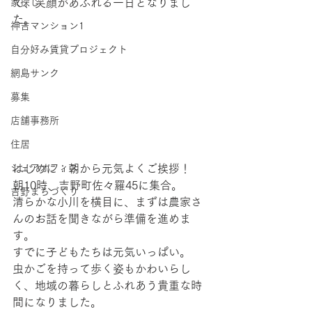
家探し
て、笑顔があふれる一日となりまし
た。
神吉マンション1
自分好み賃貸プロジェクト
網島サンク
募集
店舗事務所
住居
シェアオフィス
はじめに：朝から元気よくご挨拶！
朝10時、吉野町佐々羅45に集合。
吉野まちづくり
清らかな小川を横目に、まずは農家さ
んのお話を聞きながら準備を進めま
す。
すでに子どもたちは元気いっぱい。
虫かごを持って歩く姿もかわいらし
く、地域の暮らしとふれあう貴重な時
間になりました。