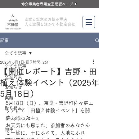
仲介事業者専用空室確認ページ
​空室と空家のお悩み解決
人と空間を活かす不動産会社
記事
全ての記事
2025年6月1日
読了時間: 2分
全ての記事
【開催レポート】吉野・田
空室対策
植え体験イベント（2025年
お知らせ
5月18日）
実績
5月18日（日）、奈良・吉野町佐々羅エ
取り組み
リアにて「田植え体験イベント」を開
催しました！
レンタルスペース
お天気にも恵まれ、参加者のみなさん
物件
と一緒に、土にふれて、大地にふれ