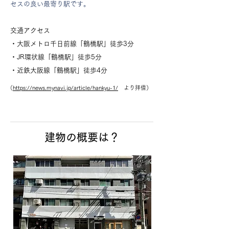
セスの良い最寄り駅です。
交通アクセス
・大阪メトロ千日前線「鶴橋駅」徒歩3分
・JR環状線「鶴橋駅」徒歩5分
・近鉄大阪線「鶴橋駅」徒歩4分
（
https://news.mynavi.jp/article/hankyu-1/
より拝借）
建物の概要は？